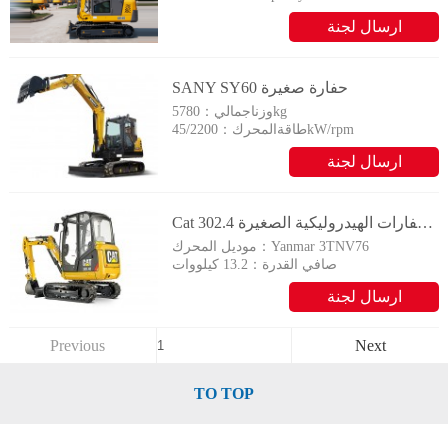
0.14m&sup3;
ارسال لجنة
：
التحقيق
SANY SY60 حفارة صغيرة
5780kg
وزناجمالي：
45/2200kW/rpm
طاقةالمحرك：
ارسال لجنة
التحقيق
Cat الحفارات الهيدروليكية الصغيرة 302.4D
Yanmar 3TNV76
موديل المحرك：
صافي القدرة：
13.2 كيلووات
ارسال لجنة
التحقيق
Previous
Next
TO TOP