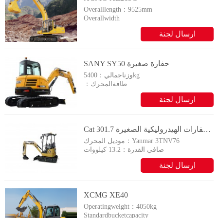
Overalllength：9525mm
Overallwidth
2990mm
ارسال لجنة
Overallheight：
3000mm
التحقيق
SANY SY50 حفارة صغيرة
5400kg
وزناجمالي：
طاقةالمحرك：
29.1/2400kW/rpm
ارسال لجنة
التحقيق
Cat الحفارات الهيدروليكية الصغيرة 301.7D CR
Yanmar 3TNV76
موديل المحرك：
صافي القدرة：
13.2 كيلووات
ارسال لجنة
التحقيق
XCMG XE40
Operatingweight：4050kg
Standardbucketcapacity