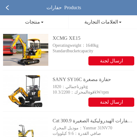
حفارات Products
العلامات التجارية
منتجات
XCMG XE15
Operatingweight：1640kg
Standardbucketcapacity
0.044m&sup3;
ارسال لجنة
：
التحقيق
SANY SY16C حفارة مصغرة
1820kg
وزناجمالي：
10.3/2200kW/rpm
قوةالمحرك：
ارسال لجنة
التحقيق
Cat الحفارات الهيدروليكية الصغيرة 300.9D
Yanmar 31NV70
موديل المحرك：
صافي القدرة：
9.6 كيلووات