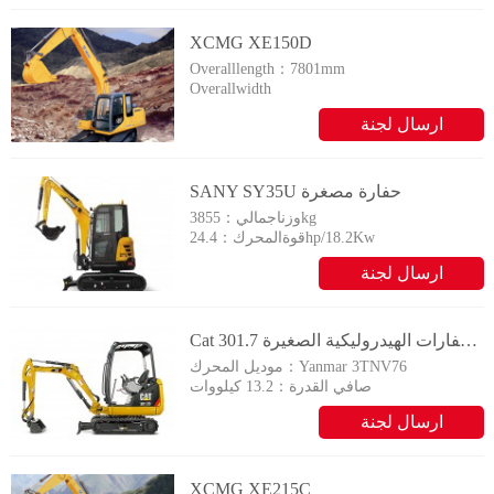
التحقيق
XCMG XE150D
Overalllength：7801mm
Overallwidth
2590mm
ارسال لجنة
Overallheight：
2880mm
التحقيق
SANY SY35U حفارة مصغرة
3855kg
وزناجمالي：
24.4hp/18.2Kw
قوةالمحرك：
ارسال لجنة
التحقيق
Cat الحفارات الهيدروليكية الصغيرة 301.7D
Yanmar 3TNV76
موديل المحرك：
صافي القدرة：
13.2 كيلووات
ارسال لجنة
التحقيق
XCMG XE215C