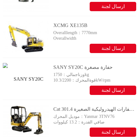
ارسال لجنة
التحقيق
XCMG XE135B
Overalllength：7770mm
Overallwidth
2512mm
ارسال لجنة
Overallheight：
2880mm
التحقيق
SANY SY20C حفارة مصغرة
1750kg
وزناجمالي：
10.3/2200kW/rpm
قوةالمحرك：
ارسال لجنة
التحقيق
Cat الحفارات الهيدروليكية الصغيرة 301.4C
Yanmar 3TNV76
موديل المحرك：
صافي القدرة：
13.2 كيلووات
ارسال لجنة