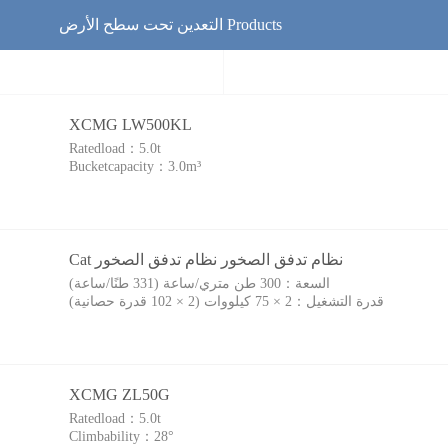
التعدين تحت سطح الأرض Products
XCMG LW500KL
Ratedload：
5.0t
Bucketcapacity：
3.0m³
Cat نظام تدفق الصخور نظام تدفق الصخور
السعة：
300 طن متري/ساعة (331 طنًا/ساعة)
قدرة التشغيل：
2 × 75 كيلووات (2 × 102 قدرة حصانية)
XCMG ZL50G
Ratedload：
5.0t
Climbability：
28°