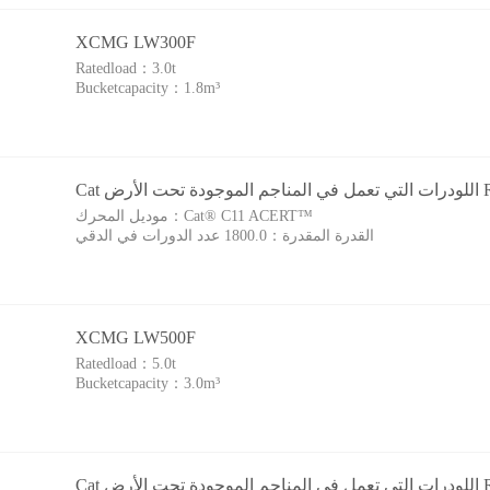
XCMG LW300F
Ratedload：
3.0t
Bucketcapacity：
1.8m³
رض R1700G
Cat® C11 ACERT™‎
موديل المحرك：
القدرة المقدرة：
1800.0 عدد الدورات في الدقي
XCMG LW500F
Ratedload：
5.0t
Bucketcapacity：
3.0m³
رض R2900G