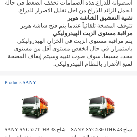
اسطوانة للذراع.هذه الصمامات تخفف الضغط في حالة
الحمل الزائد للذراع من اجل تقليل الاضرار للذراع.
تقنية التعشيق الشاشة هوبر
تتوقف المضخة تلقائياً عندما يتم فتح شاشة هوبر
مراقبة مستوى الزيت الهيدروليكي
يتم مراقبة مستوى الزيت في الخزان الهيدروليكي
باستمرار.
في حال انخفض مستوى أقل من مستوى
محدد مسبقا،
سوف صوت تنبيه وسيتم إيقاف المضخة
لمنع الأضرار بالنظام الهيدروليكي.
Products SANY
SANY SYG5360THB 43 شاح
SANY SYG5271THB 38 شاح
نة مضخة الخرسانة
نة مضخة الخرسانة