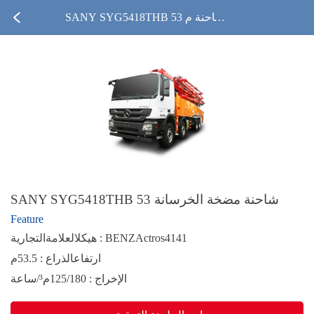
SANY SYG5418THB 53 شاحنة م
ضخة الخرسانة
SANY SYG5418THB 53 شاحنة مضخة الخرسانة
Feature
هيكلالعلامةالتجارية : BENZActros4141
ارتفاعالذراع : 53.5م
الإخراج : 125/180م³/ساعة