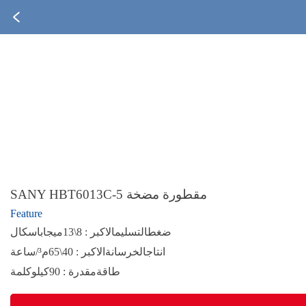
SANY HBT6013C-5 مقطورة مضخة
Feature
ضغطالتسليمالاكبر : 8\13ميجاباسكال
انتاجالخرسانةالاكبر : 40\65م³/ساعة
طاقةمقدرة : 90كيلوكلمة