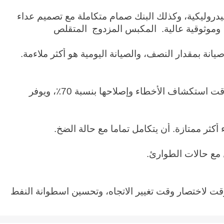
هيدروليكية، وكذلك البنك صمام متكاملة مع تصميم عداء
، وموثوقية عالية. المكبس المزدوج المتقلص
نة بمقدار النصف، والصيانة اليومية هو أكثر ملاءمة.
يراقب حالة مضخة الخرسانة الثابتة في كل وقت، و يراقب و يشخص أكثر من 50 أخطاء في الوقت الحقيقي، ويقلل وقت استكشاف الأخطاء وإصلاحها بنسبة 70٪، ويوفر
ثر ممتازة. أن يتكامل تماما مع حالة الضخ.
ل مع حالات الطوارئ.
مؤقت لاختصار وقت تغيير الاتجاه، وتحسين اسطوانة النفط