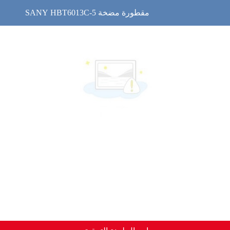
SANY HBT6013C-5 مقطورة مضخة